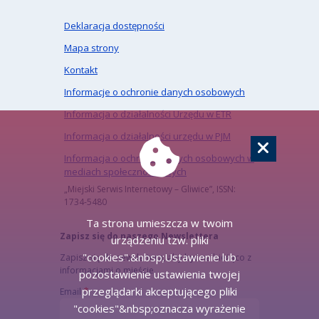
Deklaracja dostępności
Mapa strony
Kontakt
Informacje o ochronie danych osobowych
Informacja o działalności Urzędu w ETR
Informacja o działalności urzędu w PJM
Informacja o ochronie danych osobowych w
mediach społecznościowych
„Miejski Serwis Internetowy – Gliwice”, ISSN:
1734-5480
Ta strona umieszcza w twoim
Zapisz się do naszego Newslettera
urządzeniu tzw. pliki
"cookies".&nbsp;Ustawienie lub
Zapisz się do newslettera, aby być na bieżąco z
informacjami o mieście.
pozostawienie ustawienia twojej
przeglądarki akceptującego pliki
Email
"cookies"&nbsp;oznacza wyrażenie