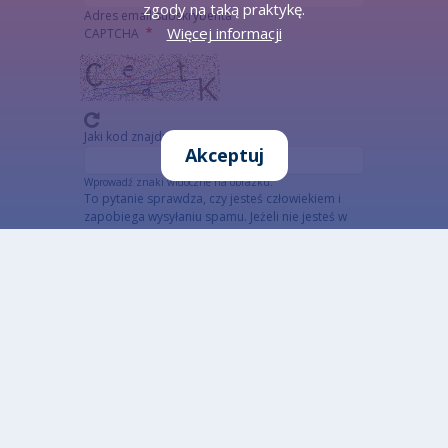
zgody na taką praktykę.
Adres email subskrybenta
Więcej informacji
CAPTCHA
Jaki kod znajduje się na obrazku?
Akceptuj
Wprowadź znaki widoczne na obrazku.
To pytanie sprawdza, czy jesteś człowiekiem i
zapobiega wysyłaniu spamu. Jeżeli nie jesteś w
stanie rozwiązać captchy skorzystaj z wersji
alterntywnej (link poniżej)
Alternatywna CAPTCHA Matematyczna
Informacja szczegółowa o przetwarzaniu danych
osobowych
Otwarte dane