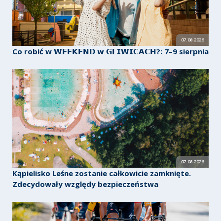
07.08.2026
Co robić w 𝗪𝗘𝗘𝗞𝗘𝗡𝗗 𝘄 𝗚𝗟𝗜𝗪𝗜𝗖𝗔𝗖𝗛?: 7–9 sierpnia
07.08.2026
Kąpielisko Leśne zostanie całkowicie zamknięte.
Zdecydowały względy bezpieczeństwa