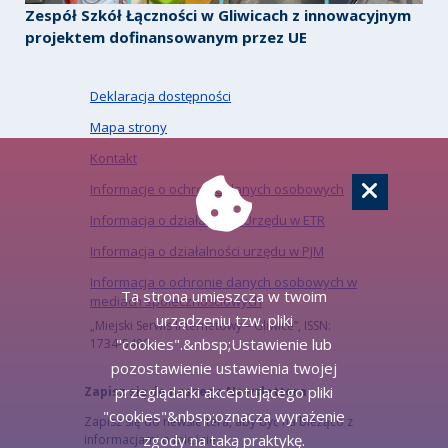
Zespół Szkół Łączności w Gliwicach z innowacyjnym
projektem dofinansowanym przez UE
Deklaracja dostępności
Mapa strony
Kontakt
Informacje o ochronie danych osobowych
Informacja o działalności Urzędu w ETR
Informacja o działalności urzędu w PJM
Informacja o ochronie danych osobowych w
Ta strona umieszcza w twoim
mediach społecznościowych
urządzeniu tzw. pliki
„Miejski Serwis Internetowy – Gliwice”, ISSN:
"cookies".&nbsp;Ustawienie lub
1734-5480
pozostawienie ustawienia twojej
przeglądarki akceptującego pliki
Zapisz się do naszego Newslettera
"cookies"&nbsp;oznacza wyrażenie
Zapisz się do newslettera, aby być na bieżąco z
zgody na taką praktykę.
informacjami o mieście.