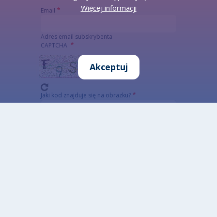
Więcej informacji
Email
Adres email subskrybenta
CAPTCHA
Akceptuj
Jaki kod znajduje się na obrazku?
Wprowadź znaki widoczne na obrazku.
To pytanie sprawdza, czy jesteś człowiekiem i
zapobiega wysyłaniu spamu. Jeżeli nie jesteś w
stanie rozwiązać captchy skorzystaj z wersji
alterntywnej (link poniżej)
Alternatywna CAPTCHA Matematyczna
Informacja szczegółowa o przetwarzaniu danych
osobowych